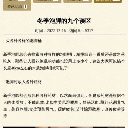
资讯动态
1
冬季泡脚的九个误区
时间：2022-12-16 访问量：5317
· 买各种各样的泡脚桶
新手泡脚总会去搜索各种各样的泡脚桶，精挑细选一番后还是放角落
吃灰，那些让人眼花缭乱的功能也没用上多少个，建议大家可以搞个
长度40cm左右的木质泡脚桶就可以了
· 泡脚时放入各种药材
新手泡脚都会放各种各样药材，以求面面俱到，但是放药材是根据个
人的体质放，不能乱放:比如生姜风湿驱寒，舒筋活血:藏红花调养气
血，美容养颜;食盐预防脚气，缓解疲劳:艾叶除湿散寒，改善疲劳等
等