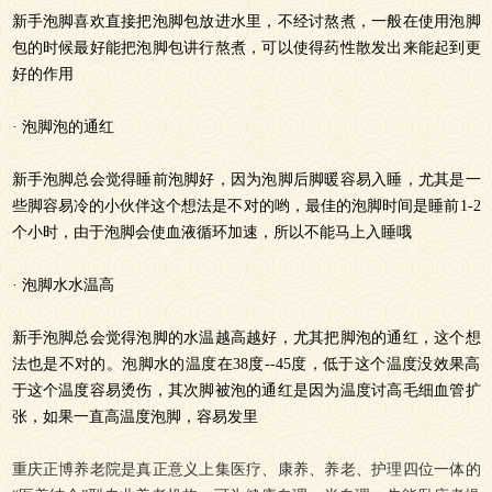
新手泡脚喜欢直接把泡脚包放进水里，不经讨熬煮，一般在使用泡脚
包的时候最好能把泡脚包讲行熬煮，可以使得药性散发出来能起到更
好的作用
· 泡脚泡的通红
新手泡脚总会觉得睡前泡脚好，因为泡脚后脚暖容易入睡，尤其是一
些脚容易冷的小伙伴这个想法是不对的哟，最佳的泡脚时间是睡前1-2
个小时，由于泡脚会使血液循环加速，所以不能马上入睡哦
· 泡脚水水温高
新手泡脚总会觉得泡脚的水温越高越好，尤其把脚泡的通红，这个想
法也是不对的。泡脚水的温度在38度--45度，低于这个温度没效果高
于这个温度容易烫伤，其次脚被泡的通红是因为温度讨高毛细血管扩
张，如果一直高温度泡脚，容易发里
重庆正博养老院是真正意义上集医疗、康养、养老、护理四位一体的