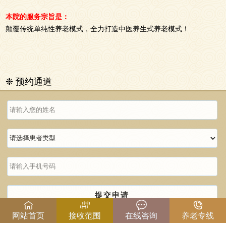
本院的服务宗旨是：
颠覆传统单纯性养老模式，全力打造中医养生式养老模式！
❉ 预约通道
提交申请
网站首页
接收范围
在线咨询
养老专线
温馨提示：请准确填写以上信息，以便沟通！