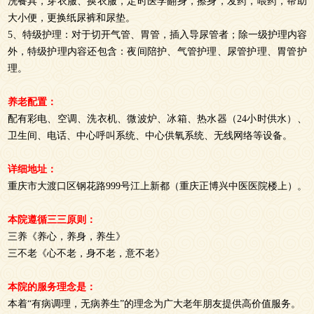
洗餐具，穿衣服、换衣服，定时医学翻身，擦身，发药，喂药，帮助
大小便，更换纸尿裤和尿垫。
5、特级护理：对于切开气管、胃管，插入导尿管者；除一级护理内容
外，特级护理内容还包含：夜间陪护、气管护理、尿管护理、胃管护
理。
养老配置：
配有彩电、空调、洗衣机、微波炉、冰箱、热水器（24小时供水）、
卫生间、电话、中心呼叫系统、中心供氧系统、无线网络等设备。
详细地址：
重庆市大渡口区钢花路999号江上新都（重庆正博兴中医医院楼上）。
本院遵循三三原则：
三养《养心，养身，养生》
三不老《心不老，身不老，意不老》
本院的服务理念是：
本着“有病调理，无病养生”的理念为广大老年朋友提供高价值服务。