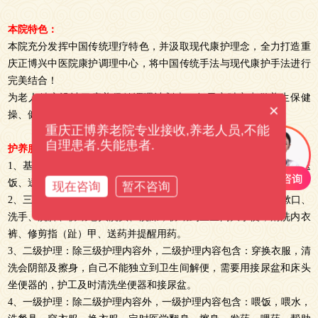
本院特色：
本院充分发挥中国传统理疗特色，并汲取现代康护理念，全力打造重
庆正博兴中医院康护调理中心，将中国传统手法与现代康护手法进行
完美结合！
为老人精心设计了康养保健调理计划表，每天定时定点做养生保健
×
操、健脑益智游戏和心理沙盘游戏。
重庆正博养老院专业接收,养老人员,不能
自理患者.失能患者.
护养服务：
1、基本护理：房间清洁、洗床单、被套、洗老人外套衣物及餐具，送
饭、送水、量血压、测脉搏、测体温、测呼吸。
现在咨询
暂不咨询
2、三级护理：除基本护理内容外，三级护理内容包含：洗脸、漱口、
洗手、洗脚、协助老人洗头、洗澡，协助到卫生间大小便，清洗内衣
裤、修剪指（趾）甲、送药并提醒用药。
3、二级护理：除三级护理内容外，二级护理内容包含：穿换衣服，清
洗会阴部及擦身，自己不能独立到卫生间解便，需要用接尿盆和床头
坐便器的，护工及时清洗坐便器和接尿盆。
4、一级护理：除二级护理内容外，一级护理内容包含：喂饭，喂水，